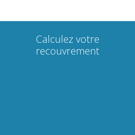
Calculez votre
recouvrement
?
?
Solde restant dû TVAC