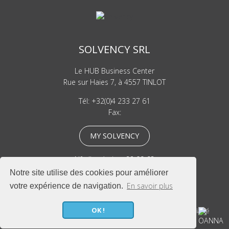
SOLVENCY SRL
Le HUB Business Center
Rue sur Haies 7, à 4557 TINLOT
Tél:
+32(0)4 233 27 61
Fax:
MY SOLVENCY
N° d’agréation: 22 09 68
N° d’entreprise: BE 0643.617.566
Notre site utilise des cookies pour améliorer
En savoir plus
votre expérience de navigation.
OK !
|
|
SPF Economie
Conditions générales
Politique de confidentialité